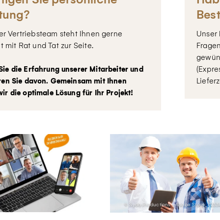
tung?
Bes
rer Vertriebsteam steht Ihnen gerne
Unser
t mit Rat und Tat zur Seite.
Fragen
gewün
(Expre
Sie die Erfahrung unserer Mitarbeiter und
Liefer
eren Sie davon. Gemeinsam mit Ihnen
ir die optimale Lösung für Ihr Projekt!
© Syda Productions - Adobe Stock_723