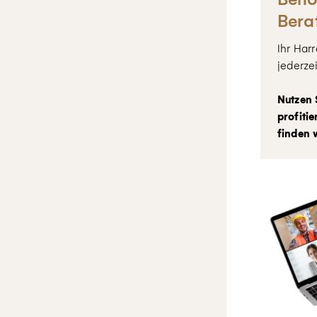
Bera
Ihr Har
jederzei
Nutzen 
profiti
finden w