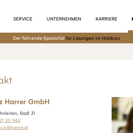
SERVICE
UNTERNEHMEN
KARRIERE
Der führende Spezialist
für Lösungen im Holzbau
akt
z Harrer GmbH
hnleiten, Badl 31
27 20 945
ice@harrer.at