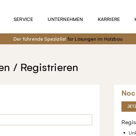
SERVICE
UNTERNEHMEN
KARRIERE
Der führende Spezialist
für Lösungen im Holzbau
n / Registrieren
Noc
JET
Regis
Unk