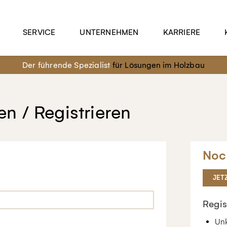
SERVICE
UNTERNEHMEN
KARRIERE
Der führende Spezialist
für Lösungen im Holzbau
n / Registrieren
Noc
JET
Regis
Unk