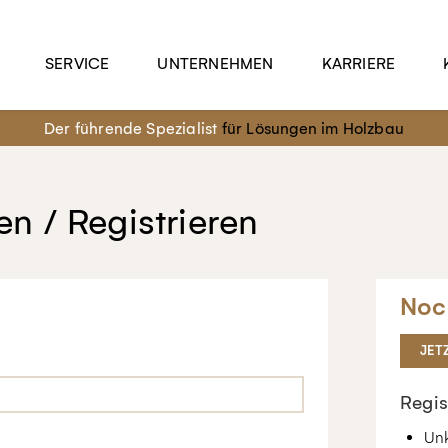
SERVICE
UNTERNEHMEN
KARRIERE
Der führende Spezialist
für Lösungen im Holzbau
n / Registrieren
Noc
JET
Regis
Unk