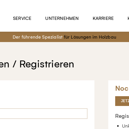
SERVICE
UNTERNEHMEN
KARRIERE
Der führende Spezialist
für Lösungen im Holzbau
n / Registrieren
Noc
JET
Regis
Unk