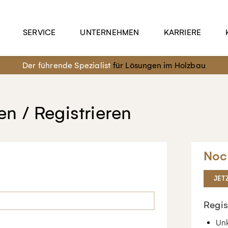
SERVICE
UNTERNEHMEN
KARRIERE
Der führende Spezialist
für Lösungen im Holzbau
n / Registrieren
Noc
JET
Regis
Unk