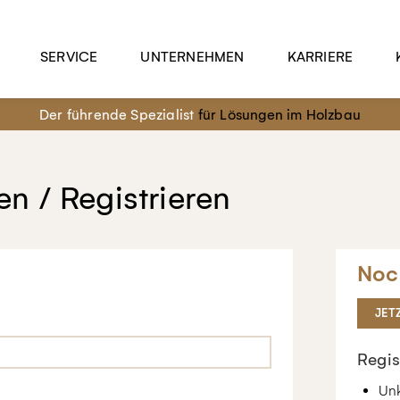
SERVICE
UNTERNEHMEN
KARRIERE
Der führende Spezialist
für Lösungen im Holzbau
n / Registrieren
Noc
JET
Regis
Unk