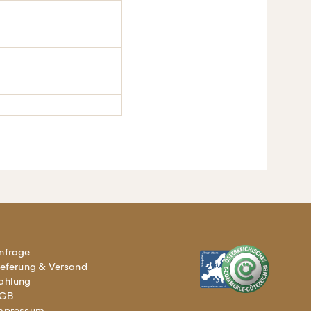
nfrage
ieferung & Versand
ahlung
GB
mpressum