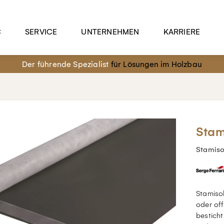
C
SERVICE
UNTERNEHMEN
KARRIERE
Der führende Spezialist
für Lösungen im Holzbau
Stam
Stamiso
Stamisol
oder off
besticht