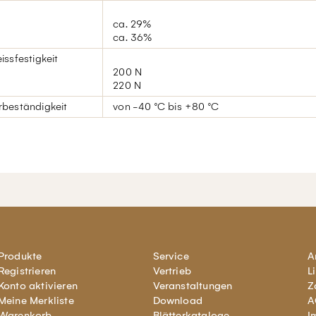
ca. 29%
ca. 36%
ssfestigkeit
200 N
220 N
beständigkeit
von -40 °C bis +80 °C
Produkte
Service
A
Registrieren
Vertrieb
L
Konto aktivieren
Veranstaltungen
Z
Meine Merkliste
Download
A
Warenkorb
Blätterkataloge
I