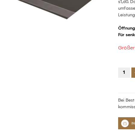
s1,d0. 
umfasse
Leistun
Öffnung
Für sen
Größer
Bei Best
kommiss