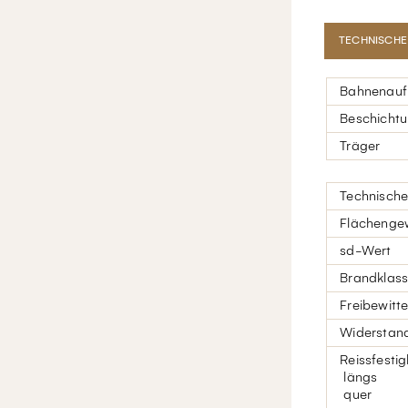
TECHNISCHE
Bahnenauf
Beschicht
Träger
Technische
Flächenge
sd-Wert
Brandklas
Freibewitt
Widerstan
Reissfestig
längs
quer