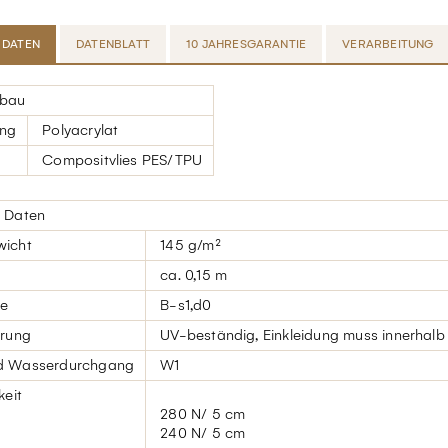
 DATEN
DATENBLATT
10 JAHRESGARANTIE
VERARBEITUNG
bau
ung
Polyacrylat
Compositvlies PES/TPU
 Daten
wicht
145 g/m²
ca. 0,15 m
se
B-s1,d0
erung
UV-beständig, Einkleidung muss innerhalb
d Wasserdurchgang
W1
keit
280 N/ 5 cm
240 N/ 5 cm