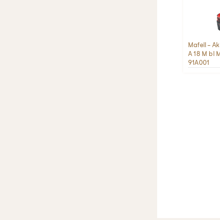
Mafell - 
A 18 M bl
91A001