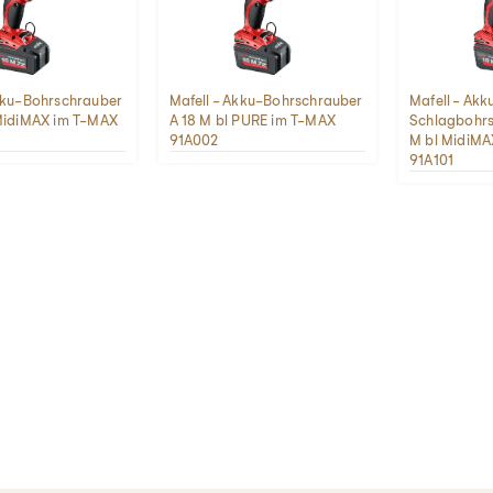
Akku-Bohrschrauber
Mafell - Akku-Bohrschrauber
Mafell - Akk
 MidiMAX im T-MAX
A 18 M bl PURE im T-MAX
Schlagbohrs
91A002
M bl MidiMA
91A101