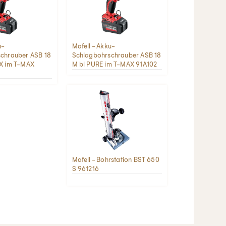
u-
Mafell - Akku-
chrauber ASB 18
Schlagbohrschrauber ASB 18
X im T-MAX
M bl PURE im T-MAX 91A102
Mafell - Bohrstation BST 650
S 961216