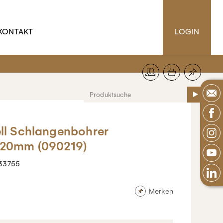
KONTAKT
LOGIN
ll Schlangenbohrer
20mm (090219)
33755
Merken