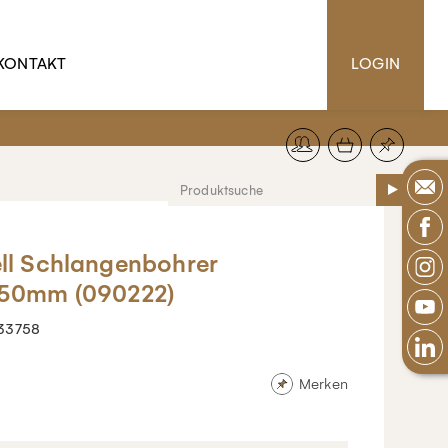
KONTAKT
LOGIN
ll Schlangenbohrer
50mm (090222)
33758
Merken