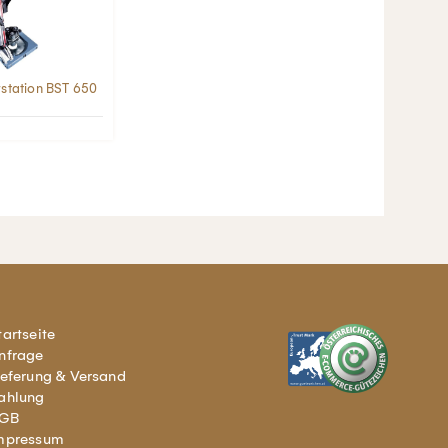
rstation BST 650
tartseite
nfrage
ieferung & Versand
ahlung
GB
mpressum