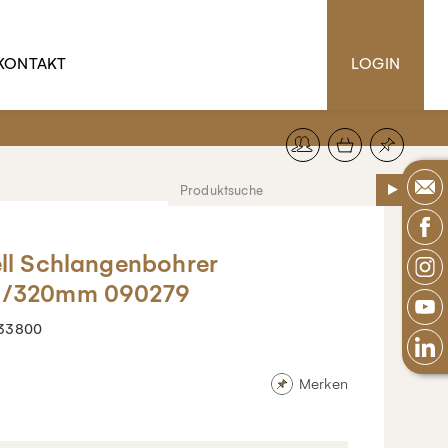
KONTAKT
LOGIN
ll Schlangenbohrer
/320mm 090279
33800
Merken