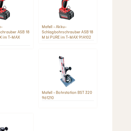
u-
Mafell - Akku-
chrauber ASB 18
Schlagbohrschrauber ASB 18
X im T-MAX
M bl PURE im T-MAX 91A102
Mafell - Bohrstation BST 320
961210