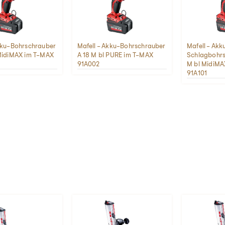
Akku-Bohrschrauber
Mafell - Akku-Bohrschrauber
Mafell - Akk
 MidiMAX im T-MAX
A 18 M bl PURE im T-MAX
Schlagbohrs
91A002
M bl MidiMA
91A101