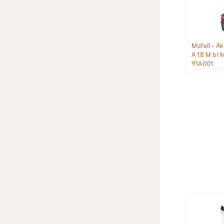
Mafell - 
A 18 M bl
91A001