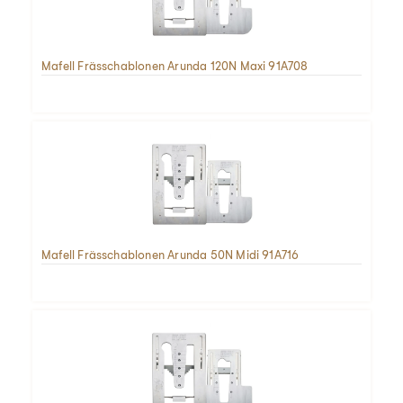
Mafell Frässchablonen Arunda 120N Maxi 91A708
Mafell Frässchablonen Arunda 50N Midi 91A716