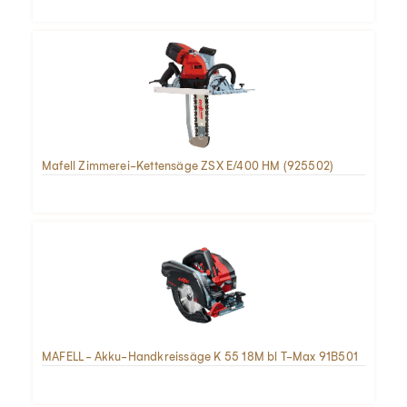
Mafell Zimmerei-Kettensäge ZSX E/400 HM (925502)
MAFELL - Akku-Handkreissäge K 55 18M bl T-Max 91B501