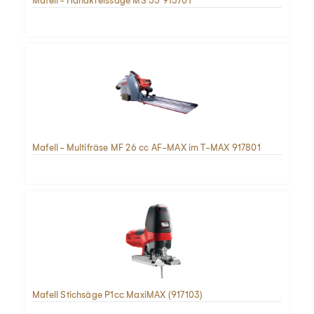
Mafell - Handkreissäge MS 55 915701
Mafell - Multifräse MF 26 cc AF-MAX im T-MAX 917801
Mafell Stichsäge P1cc MaxiMAX (917103)