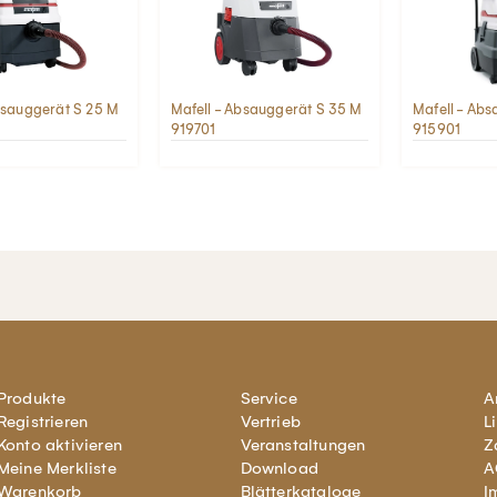
bsauggerät S 25 M
Mafell - Absauggerät S 35 M
Mafell - Ab
919701
915901
Produkte
Service
A
Registrieren
Vertrieb
L
Konto aktivieren
Veranstaltungen
Z
Meine Merkliste
Download
A
Warenkorb
Blätterkataloge
I