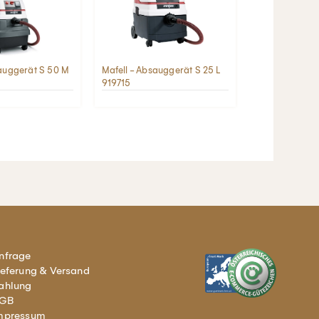
sauggerät S 50 M
Mafell - Absauggerät S 25 L
919715
nfrage
ieferung & Versand
ahlung
GB
mpressum