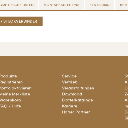
OMETRISCHE DATEN
MONTAGEANLEITUNG
ETA 12/0067
BEM
67 STECKVERBINDER
Produkte
Service
S
Registrieren
Vertrieb
A
Konto aktivieren
Veranstaltungen
L
Meine Merkliste
Download
Z
Warenkorb
Blätterkataloge
A
FAQ / Hilfe
Karriere
I
Harrer Partner
D
S