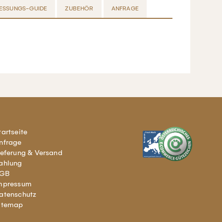
ESSUNGS-GUIDE
ZUBEHÖR
ANFRAGE
tartseite
nfrage
ieferung & Versand
ahlung
GB
mpressum
atenschutz
itemap