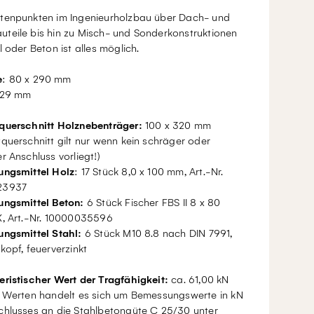
tenpunkten im Ingenieurholzbau über Dach- und
teile bis hin zu Misch- und Sonderkonstruktionen
l oder Beton ist alles möglich.
e
: 80 x 290 mm
 29 mm
querschnitt Holznebenträger:
100 x 320 mm
querschnitt gilt nur wenn kein schräger oder
r Anschluss vorliegt!)
ungsmittel Holz
: 17 Stück 8,0 x 100 mm, Art.-Nr.
23937
ungsmittel Beton:
6 Stück Fischer FBS II 8 x 80
K, Art.-Nr. 10000035596
ungsmittel Stahl:
6 Stück M10 8.8 nach DIN 7991,
kopf, feuerverzinkt
eristischer Wert der Tragfähigkeit:
ca. 61,00 kN
n Werten handelt es sich um Bemessungswerte in kN
chlusses an die Stahlbetongüte C 25/30 unter