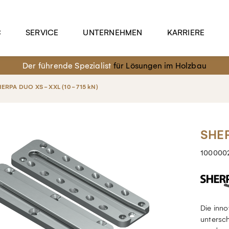
C
SERVICE
UNTERNEHMEN
KARRIERE
Der führende Spezialist
für Lösungen im Holzbau
ERPA DUO XS - XXL (10 - 715 kN)
SHER
100000
Die inn
untersc