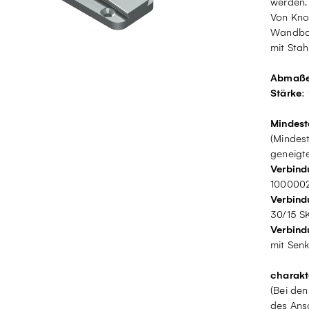
werden.
Von Kno
Wandbau
mit Stah
Abmaß
Stärke
:
Mindest
(Mindest
geneigte
Verbind
100000
Verbind
30/15 S
Verbind
mit Senk
charakt
(Bei de
des Ans