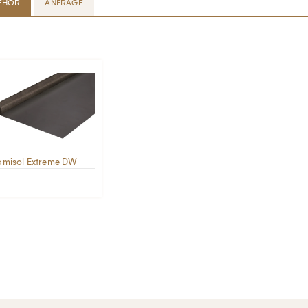
EHÖR
ANFRAGE
amisol Extreme DW