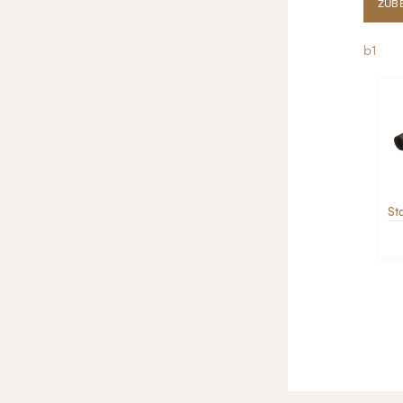
ZUB
lb1
St