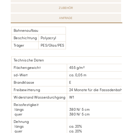
ZUBEHÖR
ANFRAGE
Bahnenaufbau
Beschichtung
Polyacryl
Träger
PES/Glas/PES
Technische Daten
Flächengewicht
455 g/m²
sd-Wert
ca. 0,05 m
Brandklasse
E
Freibewitterung
24 Monate für die Fassadenbahn und d
Widerstand Wasserdurchgang
W1
Reissfestigkeit
längs
380 N/ 5 cm
quer
380 N/ 5 cm
Dehnung
längs
ca. 20%
quer
ca. 20%