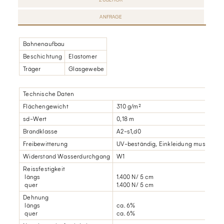
ANFRAGE
Bahnenaufbau
Beschichtung
Elastomer
Träger
Glasgewebe
Technische Daten
Flächengewicht
310 g/m²
sd-Wert
0,18 m
Brandklasse
A2-s1,d0
Freibewitterung
UV-beständig, Einkleidung muss inne
Widerstand Wasserdurchgang
W1
Reissfestigkeit
längs
1.400 N/ 5 cm
quer
1.400 N/ 5 cm
Dehnung
längs
ca. 6%
quer
ca. 6%