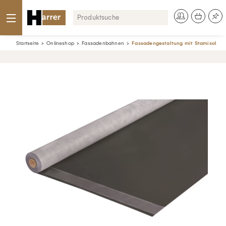
Startseite
Onlineshop
Fassadenbahnen
Fassadengestaltung mit Stamisol