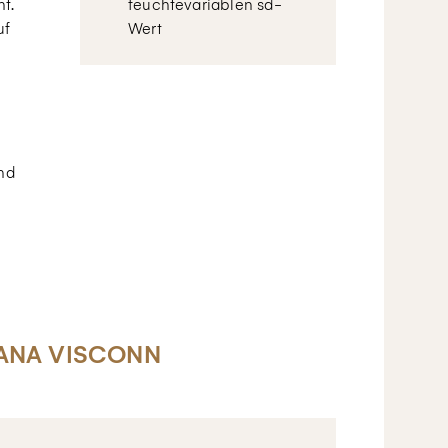
t.
feuchtevariablen sd-
uf
Wert
nd
SANA VISCONN