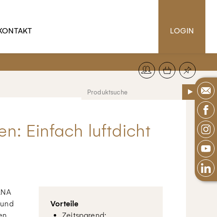
KONTAKT
LOGIN
en: Einfach luftdicht
ANA
 und
Vorteile
en
Zeitsparend: