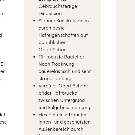
Gebrauchsfertige
en
Dispersion
Sichere Konstruktionen
durch beste
d
Hafteigenschaften auf
bauüblichen
Oberflächen
Für robuste Bauteile:
 B.
Nach Trocknung
er
dauerelastisch und sehr
ie
strapazierfähig
Vergütet Oberflächen:
bildet Haftbrücke
zwischen Untergrund
und Folgebeschichtung
det
Flexibel einsetzbar im
ose
Innen- und geschützten
Außenbereich durch