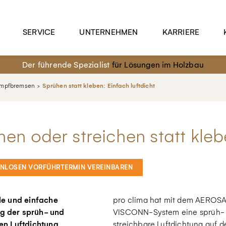
SERVICE
UNTERNEHMEN
KARRIERE
Der führende Spezialist
für Lösungen im Holzbau
ampfbremsen
Sprühen statt kleben: Einfach luftdicht
en oder streichen statt kleb
ENLOSEN VORFÜHRTERMIN VEREINBAREN
le und einfache
pro clima hat mit dem AEROS
 der sprüh- und
VISCONN-System eine sprüh-
en Luftdichtung
streichbare Luftdichtung auf d