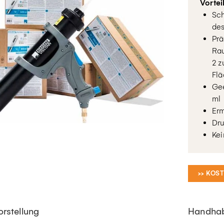
Vortei
Sch
des
Prä
Rau
2 
Fl
Gee
ml
Erm
Dru
Kei
>> KOS
rstellung
Handha