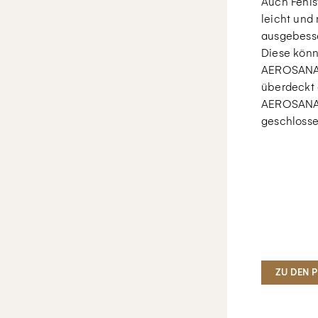
Auch Fehls
leicht und
ausgebesse
Diese kön
AEROSANA
überdeckt 
AEROSANA
geschlosse
ZU DEN 