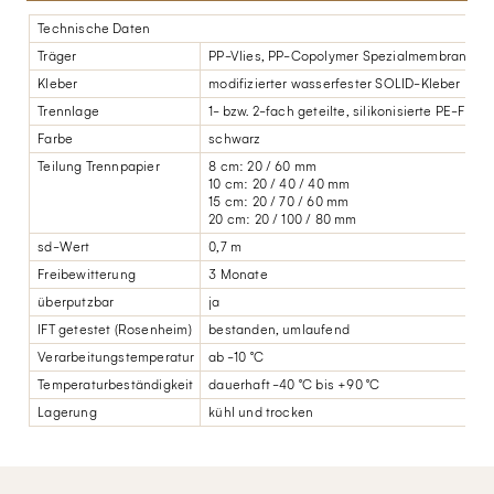
Technische Daten
Träger
PP-Vlies, PP-Copolymer Spezialmembran
Kleber
modifizierter wasserfester SOLID-Kleber
Trennlage
1- bzw. 2-fach geteilte, silikonisierte PE-Folie
Farbe
schwarz
Teilung Trennpapier
8 cm: 20 / 60 mm
10 cm: 20 / 40 / 40 mm
15 cm: 20 / 70 / 60 mm
20 cm: 20 / 100 / 80 mm
sd-Wert
0,7 m
Freibewitterung
3 Monate
überputzbar
ja
IFT getestet (Rosenheim)
bestanden, umlaufend
Verarbeitungstemperatur
ab -10 °C
Temperaturbeständigkeit
dauerhaft -40 °C bis +90 °C
Lagerung
kühl und trocken