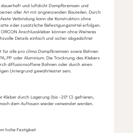
t dauerhaft und luftdicht Dampfbremsen und
erren aller Art mit angrenzenden Bauteilen. Durch
hfeste Verbindung kann die Konstruktion ohne
atte oder zusätzliche Befestigungsmittel erfolgen.
 ORCON Anschlusskleber können ohne Weiteres
svolle Details einfach und sicher abgedichtet
.
t für alle pro clima Dampfbremsen sowie Bahnen
PA, PP oder Aluminium. Die Trocknung des Klebers
rch diffusionsoffene Bahnen oder durch einen
igen Untergrund gewährleistet sein.
er Kleber durch Lagerung (bis -20° C) gefrieren,
 nach dem Auftauen wieder verwendet werden.
em hohe Festigkeit