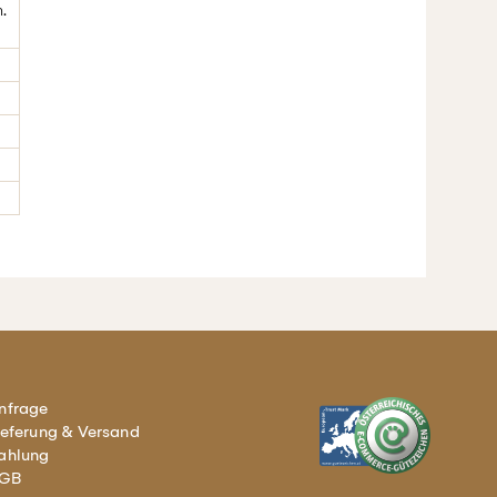
.
nfrage
ieferung & Versand
ahlung
GB