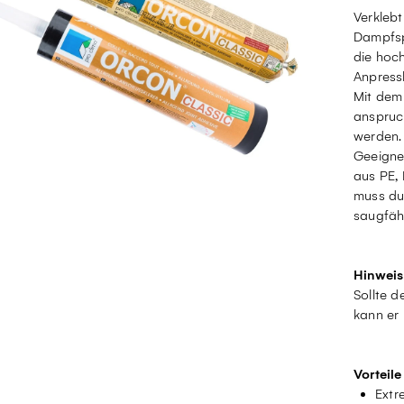
Verkleb
Dampfsp
die hoc
Anpressl
Mit dem
anspruch
werden
Geeigne
aus PE, 
muss du
saugfäh
Hinweis
Sollte d
kann er
Vorteile
Extr