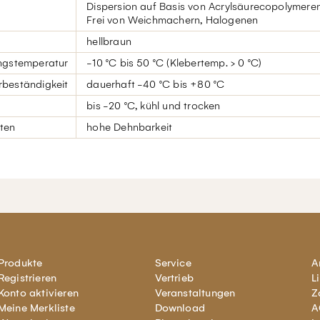
Dispersion auf Basis von Acrylsäurecopolymeren
Frei von Weichmachern, Halogenen
hellbraun
ngstemperatur
-10 °C bis 50 °C (Klebertemp. > 0 °C)
beständigkeit
dauerhaft -40 °C bis +80 °C
bis -20 °C, kühl und trocken
ten
hohe Dehnbarkeit
Produkte
Service
A
Registrieren
Vertrieb
L
Konto aktivieren
Veranstaltungen
Z
Meine Merkliste
Download
A