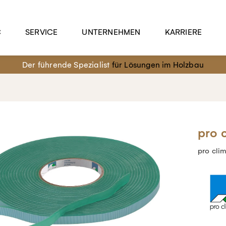
C
SERVICE
UNTERNEHMEN
KARRIERE
Der führende Spezialist
für Lösungen im Holzbau
pro 
pro cl