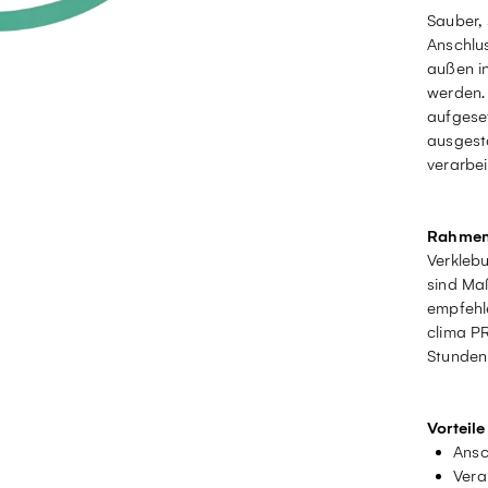
Sauber, 
Anschlu
außen i
werden. 
aufgese
ausgest
verarbei
Rahmen
Verklebu
sind Ma
empfehle
clima PR
Stunden 
Vorteile
Ansc
Vera