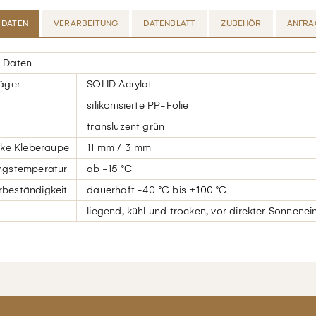
 DATEN
VERARBEITUNG
DATENBLATT
ZUBEHÖR
ANFRA
 Daten
räger
SOLID Acrylat
silikonisierte PP-Folie
transluzent grün
cke Kleberaupe
11 mm / 3 mm
ngstemperatur
ab -15 °C
beständigkeit
dauerhaft -40 °C bis +100 °C
liegend, kühl und trocken, vor direkter Sonnene