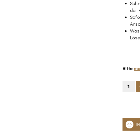
Schn
der 
Sofo
Ansc
Wass
Löse
Bitte
me