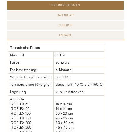
TECHNISCHE DATEN
DATENBLATT
ZUBEHÖR
ANFRAGE
Technische Daten
Material
EPDM
Farbe
schwarz
Freibewitterung
6 Monate
Verarbeitungstemperatur
ab -10 °C
Temperaturbeständigkeit
dauerhaft -40 °C bis +150 °C
Lagerung
kühl und trocken
Abmaße
ROFLEX 30
14 x 14 cm
ROFLEX 50
14 x 14 cm
ROFLEX 100
20 x 20 cm
ROFLEX 150
25 x 25 cm
ROFLEX 200
30 x 30 cm
ROFLEX 250
45 x 45 cm