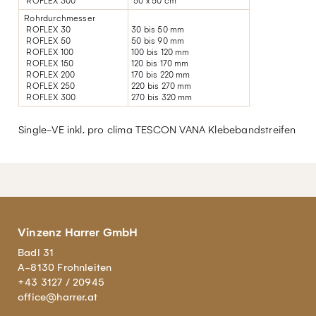
ROFLEX 300
50 x 50 cm
Rohrdurchmesser
ROFLEX 30
30 bis 50 mm
ROFLEX 50
50 bis 90 mm
ROFLEX 100
100 bis 120 mm
ROFLEX 150
120 bis 170 mm
ROFLEX 200
170 bis 220 mm
ROFLEX 250
220 bis 270 mm
ROFLEX 300
270 bis 320 mm
Single-VE inkl. pro clima TESCON VANA Klebebandstreifen
Vinzenz Harrer GmbH
Badl 31
A-8130 Frohnleiten
+43 3127 / 20945
office@harrer.at