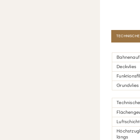
TECHNISCHE
Bahnenauf
Deckvlies
Funktionsﬁ
Grundvlies
Technisch
Flächenge
Luftschicht
Höchstzugk
längs