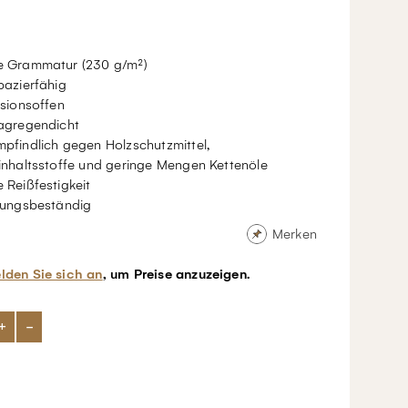
 Grammatur (230 g/m²)
pazierfähig
usionsoffen
agregendicht
pfindlich gegen Holzschutzmittel,
inhaltsstoffe und geringe Mengen Kettenöle
 Reißfestigkeit
rungsbeständig
Merken
lden Sie sich an
, um Preise anzuzeigen.
+
-