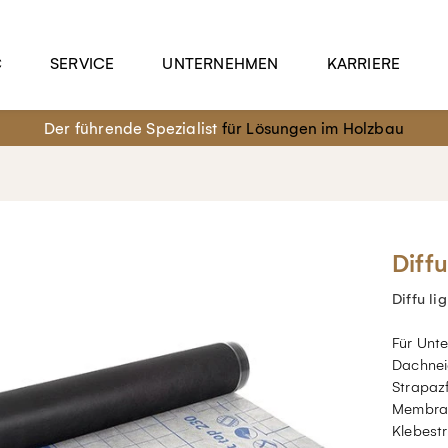
C
SERVICE
UNTERNEHMEN
KARRIERE
Der führende Spezialist
für Lösungen im Holzbau
Diffu
Diffu li
Für Unte
Dachneig
Strapaz
Membran
Klebestr