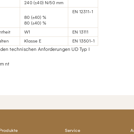
240 (±40) N/50 mm
EN 12311-1
80 (±40) %
80 (±40) %
theit
W1
EN 13111
lten
Klasse E
EN 13501-1
 den technischen Anforderungen UD Typ I
m nt
Produkte
Service
A