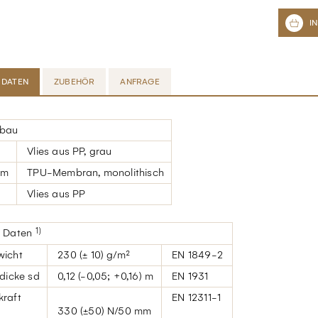
 DATEN
ZUBEHÖR
ANFRAGE
bau
Vlies aus PP, grau
lm
TPU-Membran, monolithisch
Vlies aus PP
e Daten
1)
wicht
230 (± 10) g/m²
EN 1849-2
dicke sd
0,12 (-0,05; +0,16) m
EN 1931
raft
EN 12311-1
330 (±50) N/50 mm