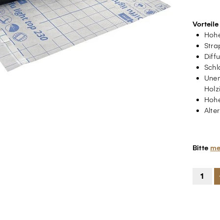
Vorteile
Hohe
Stra
Diff
Schl
Unem
Holz
Hohe
Alte
Bitte
me