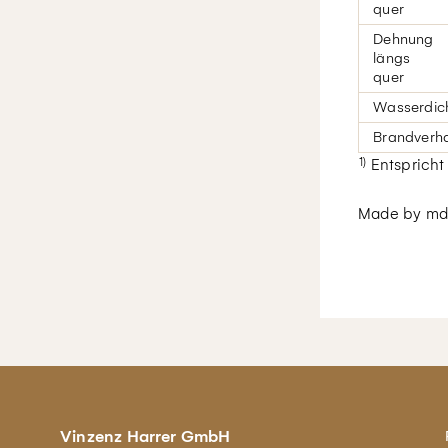
quer
Dehnung
längs
quer
Wasserdich
Brandverha
1)
Entspricht
Made by md
Vinzenz Harrer GmbH