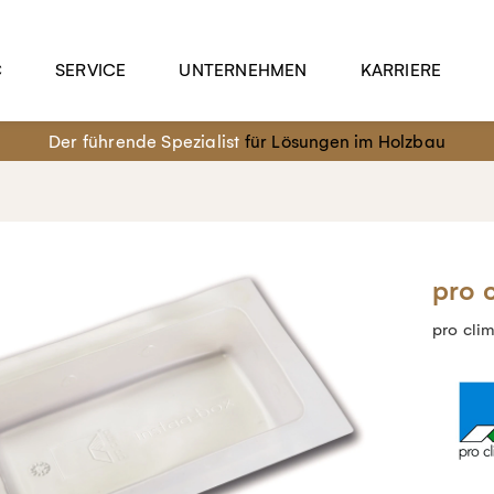
C
SERVICE
UNTERNEHMEN
KARRIERE
Der führende Spezialist
für Lösungen im Holzbau
pro 
pro cli