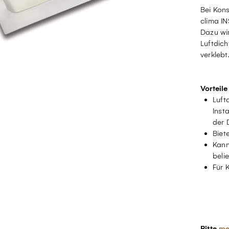
Bei Kons
clima I
Dazu wi
Luftdic
verklebt
Vorteile
Luft
Inst
der 
Biet
Kann
beli
Für 
Bitte
me