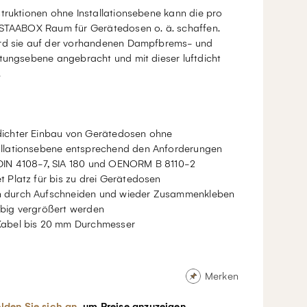
truktionen ohne Installationsebene kann die pro
NSTAABOX Raum für Gerätedosen o. ä. schaffen.
rd sie auf der vorhandenen Dampfbrems- und
htungsebene angebracht und mit dieser luftdicht
.
dichter Einbau von Gerätedosen ohne
allationsebene entsprechend den Anforderungen
DIN 4108-7, SIA 180 und OENORM B 8110-2
et Platz für bis zu drei Gerätedosen
 durch Aufschneiden und wieder Zusammenkleben
ebig vergrößert werden
Kabel bis 20 mm Durchmesser
Merken
lden Sie sich an
, um Preise anzuzeigen.