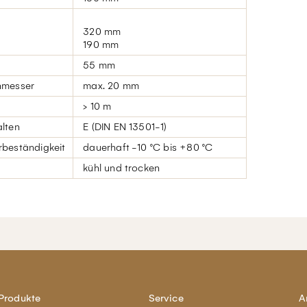
320 mm
190 mm
55 mm
hmesser
max. 20 mm
> 10 m
lten
E (DIN EN 13501-1)
beständigkeit
dauerhaft -10 °C bis +80 °C
kühl und trocken
Produkte
Service
A