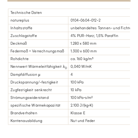
Technische Daten
natureplus
0104-0604-012-2
Inhaltsstoffe
unbehandeltes Tannen- und Fichtenho
Zuschlagstoffe
4% PUR-Harz; 1,5% Paraffin
Deckmaß
1.280 x 580 mm
Federmaß = Verrechnungsmaß
1.300 x 600 mm
Rohdichte
ca. 160 kg/m³
Nennwert Wärmeleitfähigkeit λ
0,040 W/mK
D
Dampfdiffusion μ
4
Druckspannung/-festigkeit
100 kPa
Zugfestigkeit senkrecht
10 kPa
Strömungswiderstand
100 kPa·s/m²
spezifische Wärmekapazität
2.100 J/(kg·K)
Brandverhalten
Klasse E
Kantenausbildung
Nut und Feder