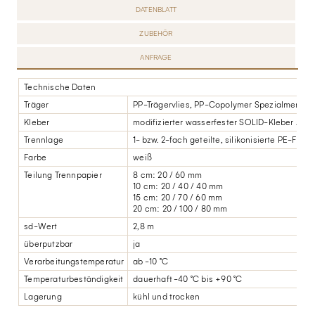
DATENBLATT
ZUBEHÖR
ANFRAGE
Technische Daten
Träger
PP-Trägervlies, PP-Copolymer Spezialmembr
Kleber
modifizierter wasserfester SOLID-Kleber / Spe
Trennlage
1- bzw. 2-fach geteilte, silikonisierte PE-Folie
Farbe
weiß
Teilung Trennpapier
8 cm: 20 / 60 mm
10 cm: 20 / 40 / 40 mm
15 cm: 20 / 70 / 60 mm
20 cm: 20 / 100 / 80 mm
sd-Wert
2,8 m
überputzbar
ja
Verarbeitungstemperatur
ab -10 °C
Temperaturbeständigkeit
dauerhaft -40 °C bis +90 °C
Lagerung
kühl und trocken