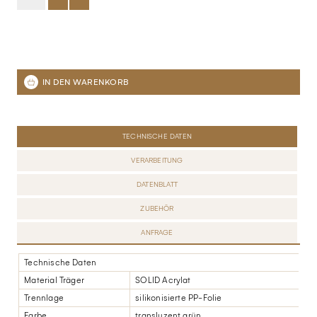
TECHNISCHE DATEN
VERARBEITUNG
DATENBLATT
ZUBEHÖR
ANFRAGE
Technische Daten
Material Träger
SOLID Acrylat
Trennlage
silikonisierte PP-Folie
Farbe
transluzent grün