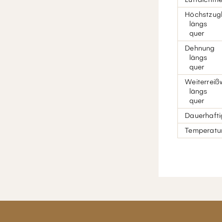
Höchstzugk
längs
quer
Dehnung
längs
quer
Weiterreiß
längs
quer
Dauerhaftig
Temperatur