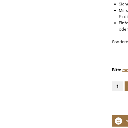
Sich
Mit 
Plat
Einf
oder
Sonderb
Bitte
me