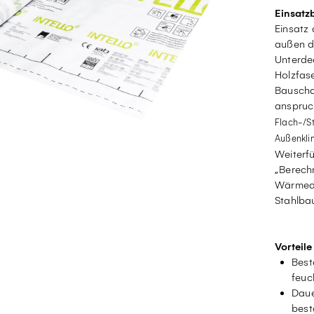
Einsatz
Einsatz
außen di
Unterde
Holzfase
Bauscha
anspruc
Flach-/S
Außenkli
Weiterfü
„Berech
Wärmedä
Stahlba
Vorteile
Best
feuc
Daue
best