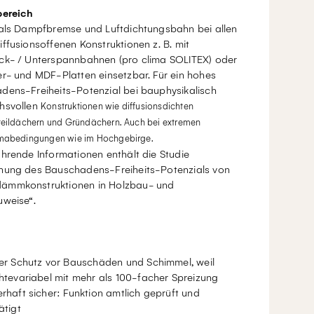
bereich
 als Dampfbremse und Luftdichtungsbahn bei allen
ffusionsoffenen Konstruktionen z. B. mit
ck- / Unterspannbahnen (pro clima SOLITEX) oder
r- und MDF-Platten einsetzbar. Für ein hohes
dens-Freiheits-Potenzial bei bauphysikalisch
hsvollen
Konstruktionen wie diffusionsdichten
teildächern und Gründächern. Auch bei extremen
mabedingungen wie im Hochgebirge.
hrende Informationen enthält die Studie
nung des Bauschadens-Freiheits-Potenzials von
mmkonstruktionen in Holzbau- und
uweise“.
er Schutz vor Bauschäden und Schimmel, weil
htevariabel mit mehr als 100-facher Spreizung
rhaft sicher: Funktion amtlich geprüft und
ätigt