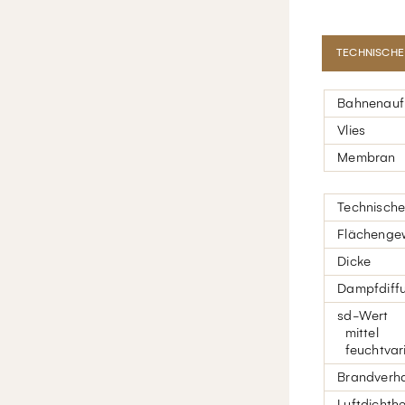
TECHNISCHE
Bahnenau
Vlies
Membran
Technisch
Flächenge
Dicke
Dampfdiffu
sd-Wert
mittel
feuchtvari
Brandverha
Luftdichthe