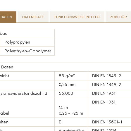
 DATEN
DATENBLATT
FUNKTIONSWEISE INTELLO
ZUBEHÖR
fbau
Polypropylen
Polyethylen-Copolymer
e Daten
wicht
85 g/m²
DIN EN 1849-2
0,25 mm
DIN EN 1849-2
sionswiderstandszahl μ
56.000
DIN EN 1931
DIN EN 1931
14 m
abel
0,25 - >25 m
lten
E
DIN EN 13501-1
it
durchgeführt
DIN EN 12114