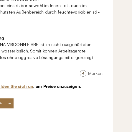
ibel einsetzbar sowohl im Innen- als auch im
hützten Außenbereich durch feuchtevariablen sd-
t
ng
A VISCONN FIBRE ist im nicht ausgehärteten
 wasserlöslich. Somit können Arbeitsgeräte
los ohne aggresive Lösungungsmittel gereinigt
Merken
lden Sie sich an
, um Preise anzuzeigen.
+
-