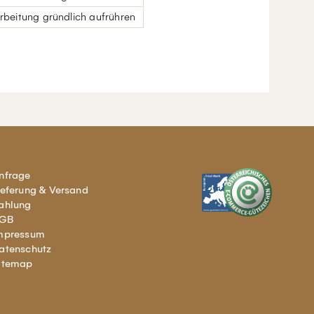
arbeitung gründlich aufrühren
nfrage
ieferung & Versand
ahlung
GB
mpressum
atenschutz
itemap