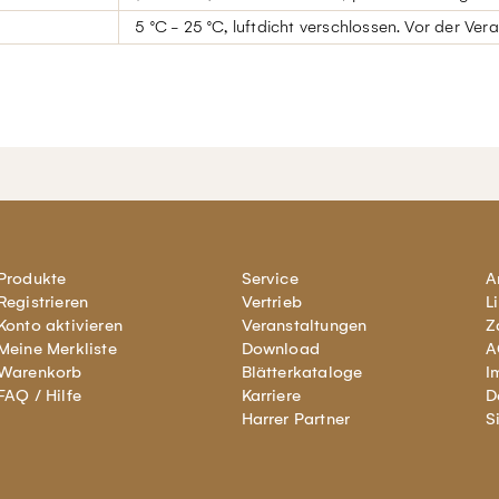
5 °C - 25 °C, luftdicht verschlossen. Vor der Ver
Produkte
Service
A
Registrieren
Vertrieb
L
Konto aktivieren
Veranstaltungen
Z
Meine Merkliste
Download
A
Warenkorb
Blätterkataloge
I
FAQ / Hilfe
Karriere
D
Harrer Partner
S