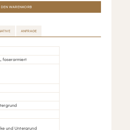
NATIVE
ANFRAGE
, faserarmiert
ntergrund
icke und Untergrund