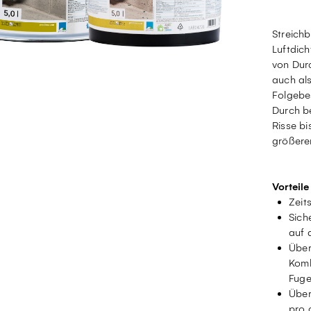
Streich
Luftdic
von Dur
auch al
Folgebe
Durch b
Risse b
größere
Vorteile
Zeit
Sich
auf 
Über
Komb
Fuge
Über
pro 