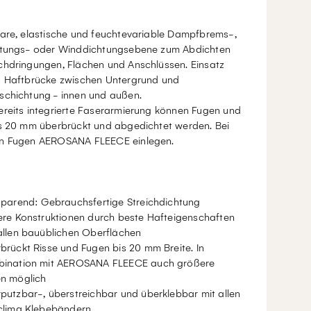
bare, elastische und feuchtevariable Dampfbrems-,
htungs- oder Winddichtungsebene zum Abdichten
chdringungen, Flächen und Anschlüssen. Einsatz
s Haftbrücke zwischen Untergrund und
schichtung - innen und außen.
ereits integrierte Faserarmierung können Fugen und
is 20 mm überbrückt und abgedichtet werden. Bei
n Fugen AEROSANA FLEECE einlegen.
sparend: Gebrauchsfertige Streichdichtung
ere Konstruktionen durch beste Hafteigenschaften
allen bauüblichen Oberflächen
brückt Risse und Fugen bis 20 mm Breite. In
ination mit AEROSANA FLEECE auch größere
n möglich
putzbar-, überstreichbar und überklebbar mit allen
clima Klebebändern