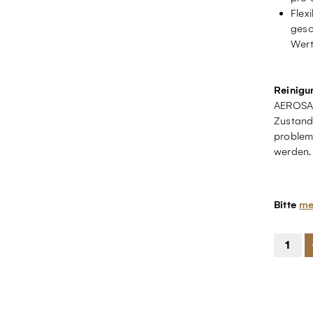
Flex
gesc
Wer
Reinigu
AEROSAN
Zustand
problem
werden.
Bitte
me