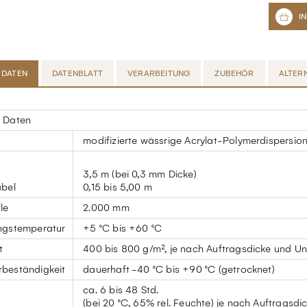
 DATEN
DATENBLATT
VERARBEITUNG
ZUBEHÖR
ALTER
e Daten
modifizierte wässrige Acrylat-Polymerdispersion
3,5 m (bei 0,3 mm Dicke)
abel
0,15 bis 5,00 m
le
2.000 mm
ngstemperatur
+5 °C bis +60 °C
t
400 bis 800 g/m², je nach Auftragsdicke und U
beständigkeit
dauerhaft -40 °C bis +90 °C (getrocknet)
ca. 6 bis 48 Std.
(bei 20 °C, 65% rel. Feuchte) je nach Auftragsd