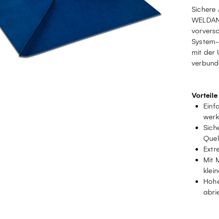
Sichere
WELDANO
vorversc
System-
mit der
verbund
Vorteile
Einf
werk
Sich
Quel
Extr
Mit 
klei
Hohe
abri