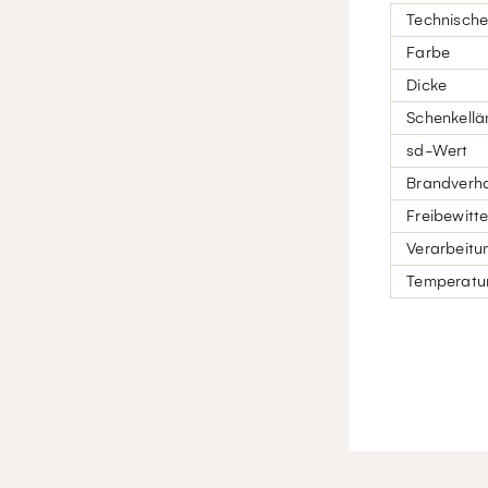
Technische
Farbe
Dicke
Schenkellä
sd-Wert
Brandverha
Freibewitt
Verarbeitu
Temperatur