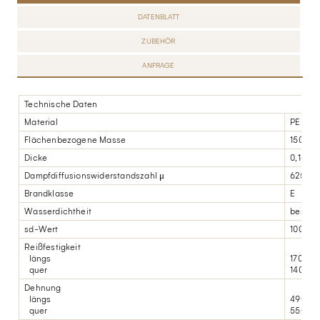
DATENBLATT
ZUBEHÖR
ANFRAGE
Technische Daten
Material
PE
Flächenbezogene Masse
150 g/m
Dicke
0,16 m
Dampfdiffusionswiderstandszahl μ
625.00
Brandklasse
E
Wasserdichtheit
bestand
sd-Wert
100 (-5
Reißfestigkeit
längs
170 N/
quer
140 N/
Dehnung
längs
490%
quer
550%