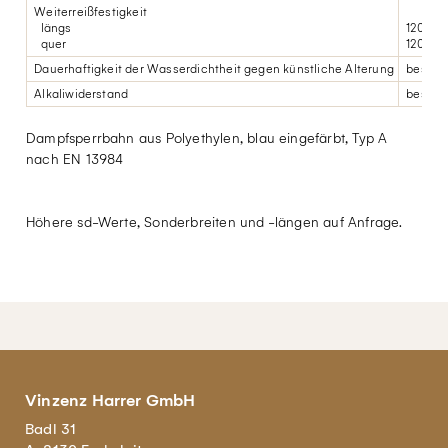
Weiterreißfestigkeit
längs
120 N
quer
120 N
Dauerhaftigkeit der Wasserdichtheit gegen künstliche Alterung
bestan
Alkaliwiderstand
bestan
Dampfsperrbahn aus Polyethylen, blau eingefärbt, Typ A
nach EN 13984
Höhere sd-Werte, Sonderbreiten und -längen auf Anfrage.
Vinzenz Harrer GmbH
Badl 31