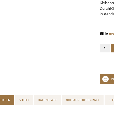
Klebebä
Durchfüh
laufende
Bitte
me
 DATEN
VIDEO
DATENBLATT
100 JAHRE KLEBKRAFT
KL