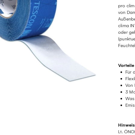
pro cli
von Dam
Außenber
clima I
oder ge
(punktue
Feuchte
Vorteile
Für 
Flex
Von 
3 Mo
Wass
Emis
Hinweis
Lt. ÖNO