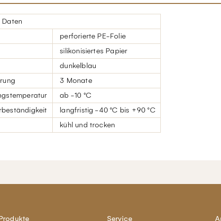
 Daten
perforierte PE-Folie
silikonisiertes Papier
dunkelblau
erung
3 Monate
ngstemperatur
ab -10 °C
beständigkeit
langfristig -40 °C bis +90 °C
kühl und trocken
Produkte
Service
A