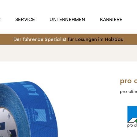
C
SERVICE
UNTERNEHMEN
KARRIERE
Der führende Spezialist
für Lösungen im Holzbau
pro 
pro cli