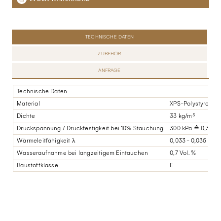
TECHNISCHE DATEN
ZUBEHÖR
ANFRAGE
Technische Daten
Material
XPS-Polystyrol
Dichte
33 kg/m³
Druckspannung / Druckfestigkeit bei 10% Stauchung
300 kPa ≙ 0,3 N/
Wärmeleitfähigkeit λ
0,033 - 0,035 W/
Wasseraufnahme bei langzeitigem Eintauchen
0,7 Vol. %
Baustoffklasse
E