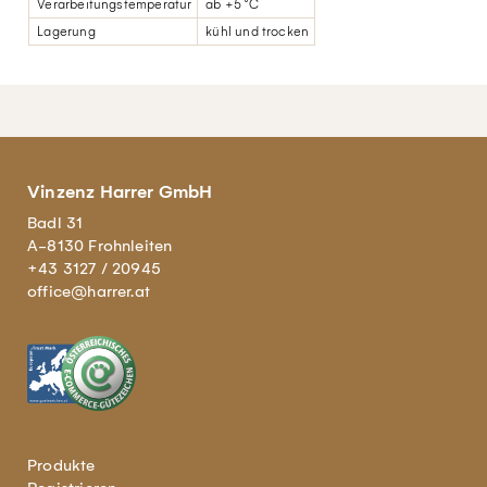
Verarbeitungstemperatur
ab +5 °C
Lagerung
kühl und trocken
Vinzenz Harrer GmbH
Badl 31
A-8130 Frohnleiten
+43 3127 / 20945
office@harrer.at
Produkte