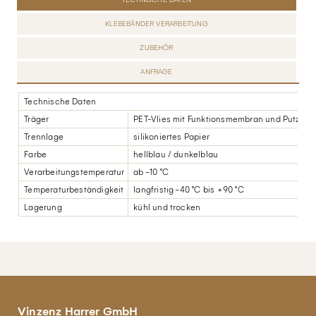
KLEBEBÄNDER VERARBEITUNG
ZUBEHÖR
ANFRAGE
Technische Daten
Träger
PET-Vlies mit Funktionsmembran und Putzarm
Trennlage
silikoniertes Papier
Farbe
hellblau / dunkelblau
Verarbeitungstemperatur
ab -10 °C
Temperaturbeständigkeit
langfristig -40 °C bis +90 °C
Lagerung
kühl und trocken
Vinzenz Harrer GmbH