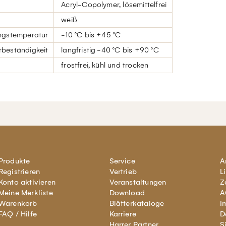
Acryl-Copolymer, lösemittelfrei
weiß
ngstemperatur
-10 °C bis +45 °C
beständigkeit
langfristig -40 °C bis +90 °C
frostfrei, kühl und trocken
Produkte
Service
A
Registrieren
Vertrieb
L
Konto aktivieren
Veranstaltungen
Z
Meine Merkliste
Download
A
Warenkorb
Blätterkataloge
I
FAQ / Hilfe
Karriere
D
Harrer Partner
S