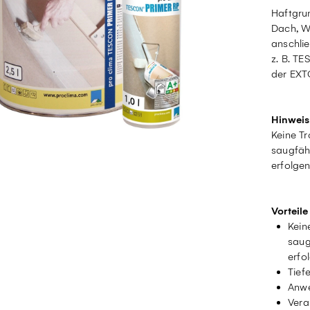
Haftgrun
Dach, W
anschli
z. B. T
der EXT
Hinweis
Keine Tr
saugfäh
erfolgen
Vorteile
Kein
saug
erfo
Tief
Anwe
Vera