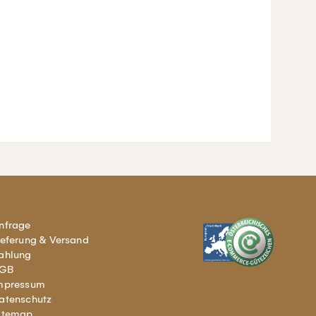
nfrage
ieferung & Versand
ahlung
GB
mpressum
atenschutz
itemap