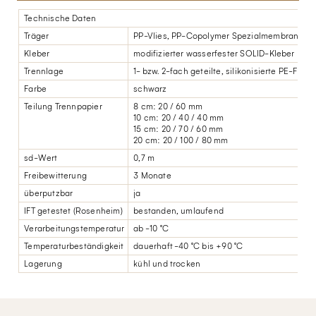
Technische Daten
Träger
PP-Vlies, PP-Copolymer Spezialmembran
Kleber
modifizierter wasserfester SOLID-Kleber
Trennlage
1- bzw. 2-fach geteilte, silikonisierte PE-Folie
Farbe
schwarz
Teilung Trennpapier
8 cm: 20 / 60 mm
10 cm: 20 / 40 / 40 mm
15 cm: 20 / 70 / 60 mm
20 cm: 20 / 100 / 80 mm
sd-Wert
0,7 m
Freibewitterung
3 Monate
überputzbar
ja
IFT getestet (Rosenheim)
bestanden, umlaufend
Verarbeitungstemperatur
ab -10 °C
Temperaturbeständigkeit
dauerhaft -40 °C bis +90 °C
Lagerung
kühl und trocken