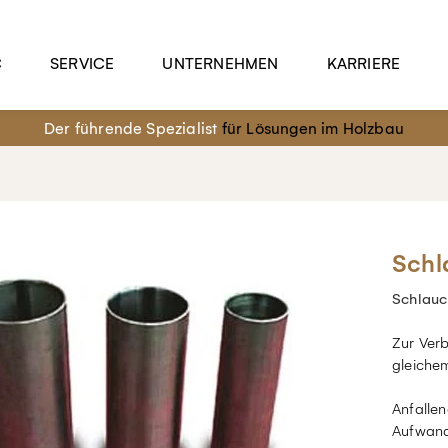
C
SERVICE
UNTERNEHMEN
KARRIERE
Der führende Spezialist
für Lösungen im Holzbau
Schl
Schlauc
Zur Ver
gleiche
Anfalle
Aufwand