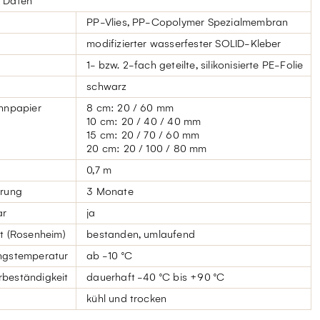
 Daten
PP-Vlies, PP-Copolymer Spezialmembran
modifizierter wasserfester SOLID-Kleber
1- bzw. 2-fach geteilte, silikonisierte PE-Folie
schwarz
ennpapier
8 cm: 20 / 60 mm
10 cm: 20 / 40 / 40 mm
15 cm: 20 / 70 / 60 mm
20 cm: 20 / 100 / 80 mm
0,7 m
erung
3 Monate
ar
ja
t (Rosenheim)
bestanden, umlaufend
ngstemperatur
ab -10 °C
beständigkeit
dauerhaft -40 °C bis +90 °C
kühl und trocken