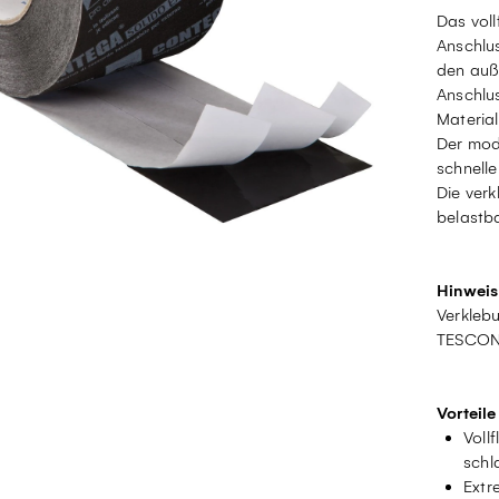
Das vol
Anschlu
den auß
Anschlu
Material
Der modi
schnell
Die verk
belastba
Hinweis
Verkleb
TESCON
Vorteile
Voll
schl
Extr