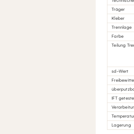
Technische
Träger
Kleber
Trennlage
Farbe
Teilung Tr
sd-Wert
Freibewitt
überputzb
IFT geteste
Verarbeitu
Temperatur
Lagerung