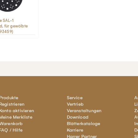
e SAL-1
nd, für gewölbte
093459)
Produkte
Service
A
Registrieren
Vertrieb
L
Konto aktivieren
Veranstaltungen
Z
Meine Merkliste
Download
A
Warenkorb
Blätterkataloge
I
FAQ / Hilfe
Karriere
D
Harrer Partner
S