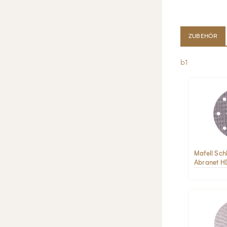
ZUBEHÖR
lb1
Mafell Schl
Abranet H