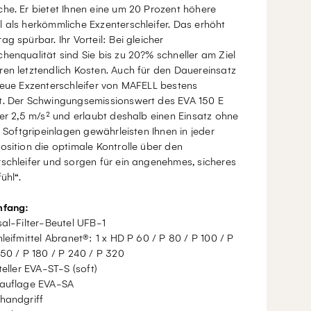
he. Er bietet Ihnen eine um 20 Prozent höhere
 als herkömmliche Exzenterschleifer. Das erhöht
ag spürbar. Ihr Vorteil: Bei gleicher
henqualität sind Sie bis zu 20?% schneller am Ziel
en letztendlich Kosten. Auch für den Dauereinsatz
neue Exzenterschleifer von MAFELL bestens
t. Der Schwingungsemissionswert des EVA 150 E
ter 2,5 m/s² und erlaubt deshalb einen Einsatz ohne
t. Softgripeinlagen gewährleisten Ihnen in jeder
osition die optimale Kontrolle über den
schleifer und sorgen für ein angenehmes, sicheres
ühl“.
mfang:
sal-Filter-Beutel UFB-1
hleifmittel Abranet®: 1 x HD P 60 / P 80 / P 100 / P
150 / P 180 / P 240 / P 320
fteller EVA-ST-S (soft)
zauflage EVA-SA
handgriff