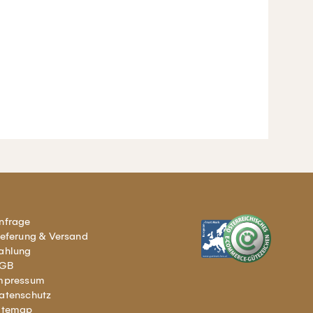
nfrage
ieferung & Versand
ahlung
GB
mpressum
atenschutz
itemap