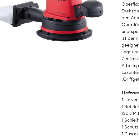
Oberfläc
Drehzahl
den Abtr
Oberfläc
und spar
ist der 
geeigne
liegt un
Zeitlimi
Arbeitsp
Exzenter
„Griffgef
Lieferu
1 Univer
1 Set Sc
120 / P 
1 Schlei
1 Schut
1 Zusatz