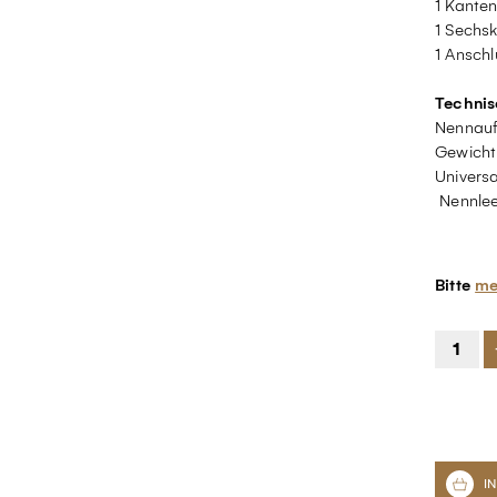
1 Kante
1 Sechs
1 Anschl
Technis
Nennau
Gewicht 
Univers
Nennlee
Bitte
me