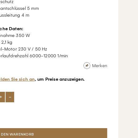
nschutz
kantschlüssel 5 mm
ussleitung 4 m
che Daten:
fnahme 350 W
2,1 kg
al-Motor 230 V / 50 Hz
rlaufdrehzahl 6000-12000 1/min
Merken
lden Sie sich an
, um Preise anzuzeigen.
+
-