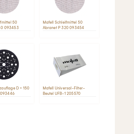
fmittel 50
Mafell Schleifmittel 50
240 093453
Abranet P 320 093454
zauflage D = 150
Mafell Universal-Filter-
 093446
Beutel UFB-1 205570