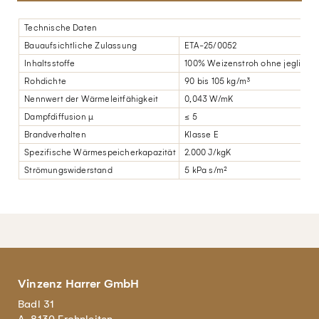
Technische Daten
Bauaufsichtliche Zulassung
ETA-25/0052
Inhaltsstoffe
100% Weizenstroh ohne jegliche
Rohdichte
90 bis 105 kg/m³
Nennwert der Wärmeleitfähigkeit
0,043 W/mK
Dampfdiffusion µ
≤ 5
Brandverhalten
Klasse E
Spezifische Wärmespeicherkapazität
2.000 J/kgK
Strömungswiderstand
5 kPa s/m²
Vinzenz Harrer GmbH
Badl 31