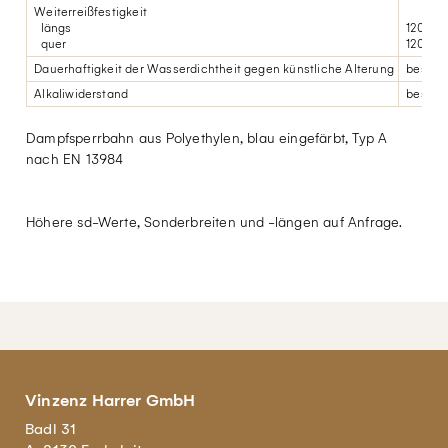
Weiterreißfestigkeit
längs
120 N
quer
120 N
Dauerhaftigkeit der Wasserdichtheit gegen künstliche Alterung
bestan
Alkaliwiderstand
bestan
Dampfsperrbahn aus Polyethylen, blau eingefärbt, Typ A
nach EN 13984
Höhere sd-Werte, Sonderbreiten und -längen auf Anfrage.
Vinzenz Harrer GmbH
Badl 31