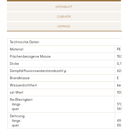
DATENBLATT
ZUBEHÖR
ANFRAGE
Technische Daten
Material
PE
Flächenbezogene Masse
150 g/m
Dicke
0,16 m
Dampfdiffusionswiderstandszahl μ
625.00
Brandklasse
E
Wasserdichtheit
bestand
sd-Wert
100 (-5
Reißfestigkeit
längs
170 N/
quer
140 N/
Dehnung
längs
490%
quer
550%