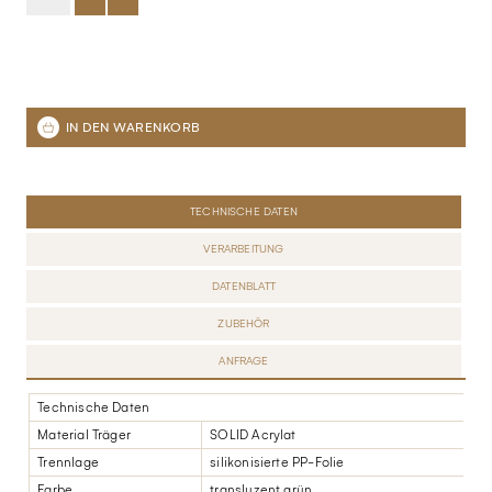
TECHNISCHE DATEN
VERARBEITUNG
DATENBLATT
ZUBEHÖR
ANFRAGE
Technische Daten
Material Träger
SOLID Acrylat
Trennlage
silikonisierte PP-Folie
Farbe
transluzent grün