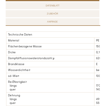
DATENBLATT
ZUBEHÖR
ANFRAGE
Technische Daten
Material
PE
Flächenbezogene Masse
150 g/m
Dicke
0,16 m
Dampfdiffusionswiderstandszahl μ
625.00
Brandklasse
E
Wasserdichtheit
bestand
sd-Wert
100 (-5
Reißfestigkeit
längs
170 N/
quer
140 N/
Dehnung
längs
490%
quer
550%