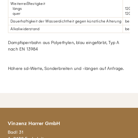
Weiterreißfestigkeit
längs
120 N
quer
120 N
Dauerhaftigkeit der Wasserdichtheit gegen künstliche Alterung
bestan
Alkaliwiderstand
bestan
Dampfsperrbahn aus Polyethylen, blau eingefärbt, Typ A
nach EN 13984
Höhere sd-Werte, Sonderbreiten und -längen auf Anfrage.
Vinzenz Harrer GmbH
Badl 31