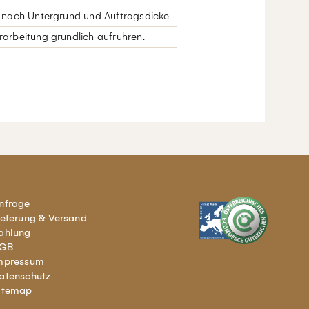
 je nach Untergrund und Auftragsdicke
erarbeitung gründlich aufrühren.
nfrage
ieferung & Versand
ahlung
GB
mpressum
atenschutz
itemap