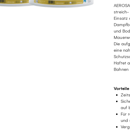
AEROSAN
streich-
Einsatz 
Dampfbr
und Bode
Mauerwe
Die aufg
eine na
Schutzsc
Haftet a
Bahnen 
Vorteile
Zeit
Sich
auf 
Für 
und 
Verg