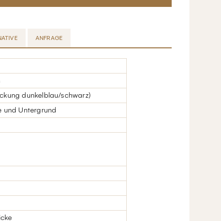
NATIVE
ANFRAGE
n
ockung dunkelblau/schwarz)
ke und Untergrund
icke