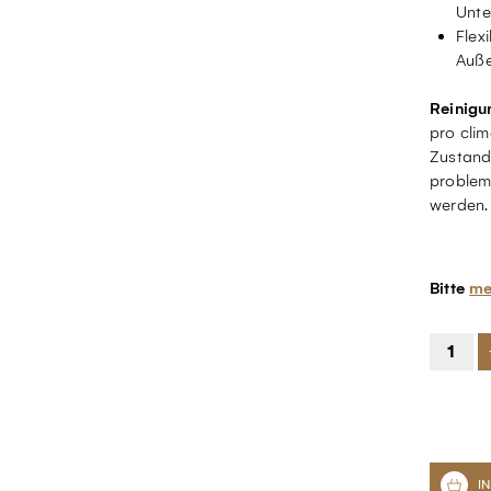
Unte
Flex
Auße
Reinigu
pro cli
Zustand
problem
werden.
Bitte
me