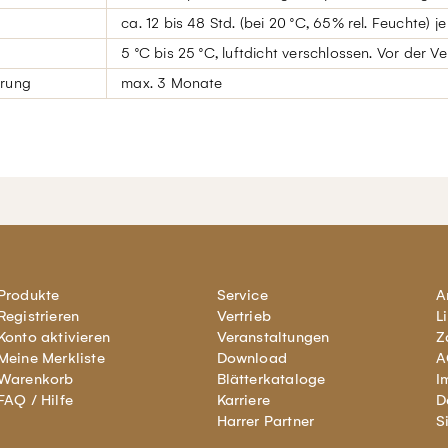
ca. 12 bis 48 Std. (bei 20 °C, 65% rel. Feuchte)
5 °C bis 25 °C, luftdicht verschlossen. Vor der V
erung
max. 3 Monate
Produkte
Service
A
Registrieren
Vertrieb
L
Konto aktivieren
Veranstaltungen
Z
Meine Merkliste
Download
A
Warenkorb
Blätterkataloge
I
FAQ / Hilfe
Karriere
D
Harrer Partner
S