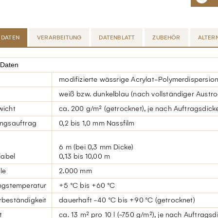
 DATEN
VERARBEITUNG
DATENBLATT
ZUBEHÖR
ALTER
 Daten
modifizierte wässrige Acrylat-Polymerdispersio
weiß bzw. dunkelblau (nach vollständiger Austr
wicht
ca. 200 g/m² (getrocknet), je nach Auftragsdic
ngsauftrag
0,2 bis 1,0 mm Nassfilm
6 m (bei 0,3 mm Dicke)
abel
0,13 bis 10,00 m
le
2.000 mm
ngstemperatur
+5 °C bis +60 °C
beständigkeit
dauerhaft -40 °C bis +90 °C (getrocknet)
t
ca. 13 m² pro 10 l (~750 g/m²), je nach Auftragsd