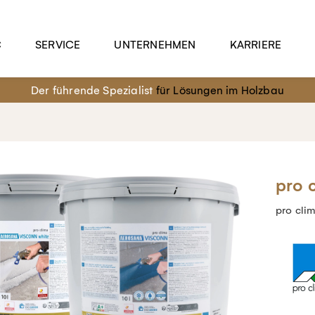
C
SERVICE
UNTERNEHMEN
KARRIERE
Der führende Spezialist
für Lösungen im Holzbau
pro 
pro cl