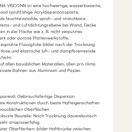
A VISCONN ist eine hochwertige, wasserbasierte,
 und sprühfähige Acryldispersionspaste.
als feuchtevariable, sprüh- und streichbare
ems- und Luftdichtungsebene bei Wand, Decke
n in der Fläche wie z. B. nicht verputztes
rk oder poröse Plattenwerkstoffe.
esprühte Flüssigfolie bildet nach der Trocknung
htlose und elastische luft- und dampfbremsende
hicht.
uf allen bauüblichen Materialien, allen pro clima
sowie Bahnen aus Aluminium und Papier.
sparend: Gebrauchsfertige Dispersion
ere Konstruktionen durch beste Hafteigenschaften
bauüblichen Oberflächen
robuste Bauteile: Nach Trocknung dauerelastisch
sehr strapazierfähig
ütet Oberflächen: bildet Haftbrücke zwischen