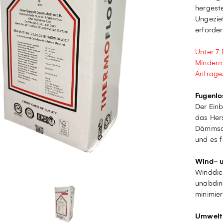
hergeste
Ungezief
erforder
Unter 7
Minderm
Anfrage
Fugenl
Der Ein
das Her
Dämmsch
und es f
Wind- u
Winddic
unabdin
minimie
Umwelt