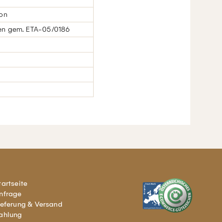
ion
zen gem. ETA-05/0186
tartseite
nfrage
ieferung & Versand
ahlung