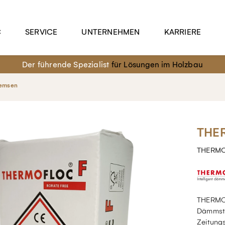
C
SERVICE
UNTERNEHMEN
KARRIERE
Der führende Spezialist
für Lösungen im Holzbau
remsen
THER
THERMO
THERMOF
Dämmsto
Zeitung