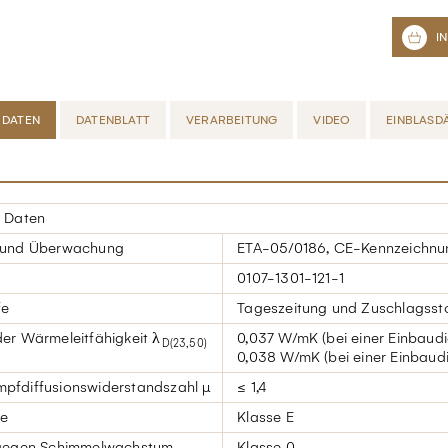
 DATEN
DATENBLATT
VERARBEITUNG
VIDEO
EINBLASD
 Daten
 und Überwachung
ETA-05/0186, CE-Kennzeichnu
0107-1301-121-1
fe
Tageszeitung und Zuschlagssto
er Wärmeleitfähigkeit λ
0,037 W/mK (bei einer Einbaudi
D(23,50)
0,038 W/mK (bei einer Einbaudi
fdiffusionswiderstandszahl µ
≤ 1,4
se
Klasse E
gegen Schimmelwachstum
Klasse 0