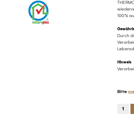
THERMOF
wiederve
100% au
Gewährle
Durch d
Verarbe
Lebensd
Hinweis
Verarbei
Bitte
me