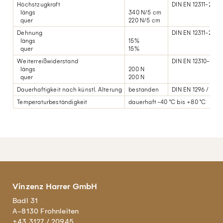
Höchstzugkraft
DIN EN 12311-2
längs
340 N/5 cm
quer
220 N/5 cm
Dehnung
DIN EN 12311-2
längs
15%
quer
15%
Weiterreißwiderstand
DIN EN 12310-1
längs
200 N
quer
200 N
Dauerhaftigkeit nach künstl. Alterung
bestanden
DIN EN 1296 / DIN 
Temperaturbeständigkeit
dauerhaft -40 °C bis +80 °C
Vinzenz Harrer GmbH
Badl 31
A-8130 Frohnleiten
+43 3127 / 20945