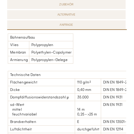
ZUBEHÖR
ALTERNATIVE
ANFRAGE
Bahnenaufbau
Vlies
Polypropylen
Membran
Polyethylen-Copolymer
Armierung
Polypropylen-Gelege
Technische Daten
Flächengewicht
110 g/m²
DIN EN 1849-2
Dicke
0,40 mm
DIN EN 1849-2
Dampfdiffusionswiderstandszahl μ
35.000
DIN EN 1931
sd-Wert
DIN EN 1931
mittel
14 m
feuchtvariabel
0,25 - >25 m
Brandverhalten
E
DIN EN 13501-1
Luftdichtheit
durchgeführt
DIN EN 12114